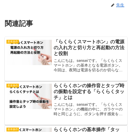
先生
関連記事
「らくらくスマートホン」の電源
基本操作
の入れ方と切り方と再起動の方法
と役割
こんにちは。senseiです。「らくらくス
マートホン」の基本となる電源ボタン。
今回は、夜間は電源を切るのか切らない
のかなど、様々な疑問と共に、電源ボタ
ンの操作でできることなどをお伝えしま
す。「らくらくスマートホン」の電源ボ
らくらくホンの操作音とタップ時
基本操作
タンの場所と電源の...
の振動を設定する「らくらくタッ
チ」とは
こんにちは、senseiです。「らくらくス
マートホン」の機能の中に、ガラケーの
時と同じように、ボタンを押す感覚を振
動で再現してくれる機能があります。グ
ッと指で押し込むボタン操作のガラケー
から、画面に指が軽く触れただけで、ア
らくらくホンの基本操作「タッ
基本操作